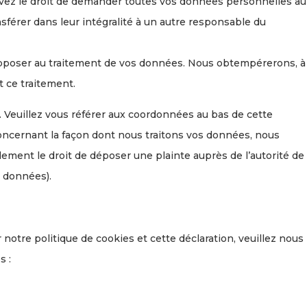
avez le droit de demander toutes vos données personnelles au
sférer dans leur intégralité à un autre responsable du
opposer au traitement de vos données. Nous obtempérerons, à
t ce traitement.
r. Veuillez vous référer aux coordonnées au bas de cette
concernant la façon dont nous traitons vos données, nous
ement le droit de déposer une plainte auprès de l’autorité de
s données).
otre politique de cookies et cette déclaration, veuillez nous
s :