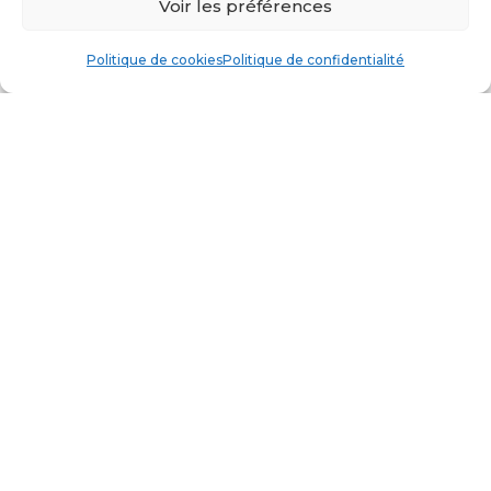
Voir les préférences
Politique de cookies
Politique de confidentialité
BÂTONS DE SKIS ET DE
RANDONNÉE
L’excellence du bâton de ski, entre
innovation
,
légèreté
et
liberté de
mouvement.
Les Bâtons d’Alain sont des
bâtons de ski
ultra polyvalents
, conçus
pour les skieurs exigeants à la recherche
de performance, de confort et de
simplicité.
Fabriqués au cœur du Pays du
Mont-Blanc
, ils incarnent un savoir-faire
local allié à une innovation brevetée au