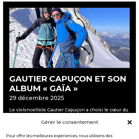
GAUTIER CAPUÇON ET SON
ALBUM « GAÏA »
29 décembre 2025
Le violoncelliste Gautier Capuçon a choisi le cœur du
massif du Mont-Blanc comme décor de son clip
Gérer le consentement
« Sequence for Gaïa », extrait de son nouvel album
Gaïa.
Sur le tournage de cette aventure artistique et
Pour offrir les meilleures expériences, nous utilisons des