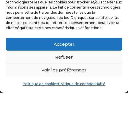
technologies telles que les cookies pour stocker et/ou accéder aux
musicale au sommet, le célèbre musicien et toute
informations des appareils. Le fait de consentir à ces technologies
son équipe étaient équipés avec les bâton d’Alain !
nous permettra de traiter des données telles que le
comportement de navigation ou les ID uniques sur ce site. Le fait
LIRE LA SUITE »
de ne pas consentir ou de retirer son consentement peut avoir un
effet négatif sur certaines caractéristiques et fonctions.
Accepter
Refuser
Voir les préférences
Politique de cookies
Politique de confidentialité
POLITIQUE DE COOKIES (UE)
CONDITIONS GÉNÉRALES DE
VENTE
MENTIONS LÉGALES