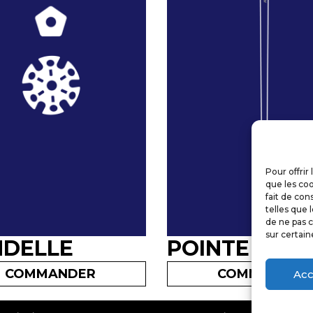
Pour offrir
que les coo
fait de con
telles que 
de ne pas c
sur certain
DELLE
POINTE
COMMANDER
COMMANDER
Acc
©
CYB